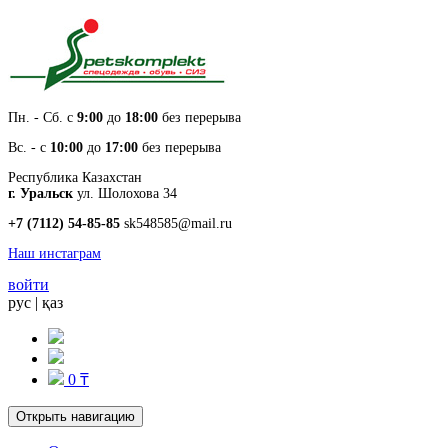
Пн. - Cб. с
9:00
до
18:00
без перерыва
Вс. - с
10:00
до
17:00
без перерыва
Республика Казахстан
г. Уральск
ул. Шолохова 34
+7 (7112) 54-85-85
sk548585@mail.ru
Наш инстаграм
войти
рус
|
қаз
0 ₸
Открыть навигацию