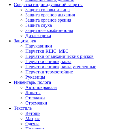
Средства индивидуальной защиты
Защита головы и лица
Защита органов дыхания
Защита органов зрения
Защита слуха
Защитные комбинезоны
Диэлектрика
Защита рук
Нарукавники
Перчатки КЩС, МБС
Перчатки от механических рисков
Перчатки спилок, кожа
Перчатки спилок, кожа утепленные
Перчатки термостойкие
Рукавицы
Инвентарь, полога
Автопокрывала
Лопаты
Стеллажи
Стремянки
Текстиль
Ветошь
Матрас
Одеяла
Подушки