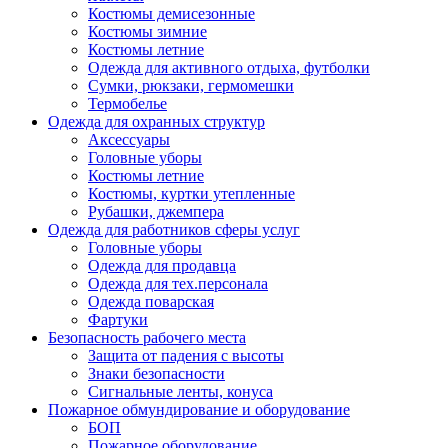
Костюмы демисезонные
Костюмы зимние
Костюмы летние
Одежда для активного отдыха, футболки
Сумки, рюкзаки, гермомешки
Термобелье
Одежда для охранных структур
Аксессуары
Головные уборы
Костюмы летние
Костюмы, куртки утепленные
Рубашки, джемпера
Одежда для работников сферы услуг
Головные уборы
Одежда для продавца
Одежда для тех.персонала
Одежда поварская
Фартуки
Безопасность рабочего места
Защита от падения с высоты
Знаки безопасности
Сигнальные ленты, конуса
Пожарное обмундирование и оборудование
БОП
Пожарное оборудование