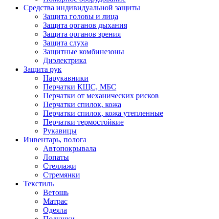
Средства индивидуальной защиты
Защита головы и лица
Защита органов дыхания
Защита органов зрения
Защита слуха
Защитные комбинезоны
Диэлектрика
Защита рук
Нарукавники
Перчатки КЩС, МБС
Перчатки от механических рисков
Перчатки спилок, кожа
Перчатки спилок, кожа утепленные
Перчатки термостойкие
Рукавицы
Инвентарь, полога
Автопокрывала
Лопаты
Стеллажи
Стремянки
Текстиль
Ветошь
Матрас
Одеяла
Подушки