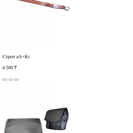
Строп аА+Кс
4 500 ₸