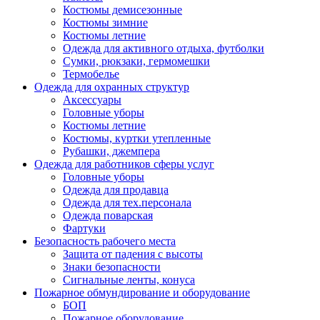
Костюмы демисезонные
Костюмы зимние
Костюмы летние
Одежда для активного отдыха, футболки
Сумки, рюкзаки, гермомешки
Термобелье
Одежда для охранных структур
Аксессуары
Головные уборы
Костюмы летние
Костюмы, куртки утепленные
Рубашки, джемпера
Одежда для работников сферы услуг
Головные уборы
Одежда для продавца
Одежда для тех.персонала
Одежда поварская
Фартуки
Безопасность рабочего места
Защита от падения с высоты
Знаки безопасности
Сигнальные ленты, конуса
Пожарное обмундирование и оборудование
БОП
Пожарное оборудование