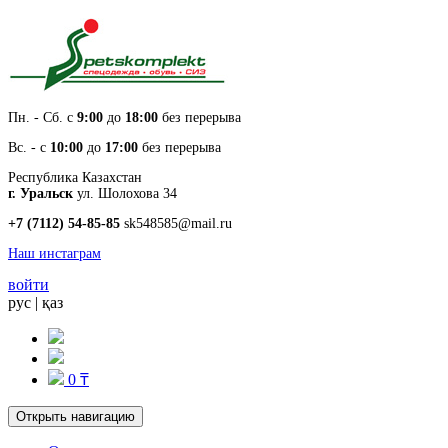
Пн. - Cб. с
9:00
до
18:00
без перерыва
Вс. - с
10:00
до
17:00
без перерыва
Республика Казахстан
г. Уральск
ул. Шолохова 34
+7 (7112) 54-85-85
sk548585@mail.ru
Наш инстаграм
войти
рус
|
қаз
0 ₸
Открыть навигацию