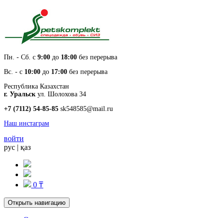
Пн. - Cб. с
9:00
до
18:00
без перерыва
Вс. - с
10:00
до
17:00
без перерыва
Республика Казахстан
г. Уральск
ул. Шолохова 34
+7 (7112) 54-85-85
sk548585@mail.ru
Наш инстаграм
войти
рус
|
қаз
0 ₸
Открыть навигацию