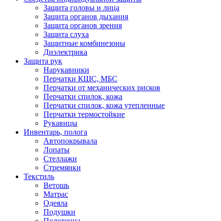
Защита головы и лица
Защита органов дыхания
Защита органов зрения
Защита слуха
Защитные комбинезоны
Диэлектрика
Защита рук
Нарукавники
Перчатки КЩС, МБС
Перчатки от механических рисков
Перчатки спилок, кожа
Перчатки спилок, кожа утепленные
Перчатки термостойкие
Рукавицы
Инвентарь, полога
Автопокрывала
Лопаты
Стеллажи
Стремянки
Текстиль
Ветошь
Матрас
Одеяла
Подушки
Полотенца