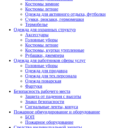
Костюмы зимние
Костюмы летние
Одежда для активного отдыха, футболки
Сумки, рюкзаки, гермомешки
Термобелье
Одежда для охранных структур
Аксессуары
Головные уборы
Костюмы летние
Костюмы, куртки утепленные
Рубашки, джемпера
Одежда для работников сферы услуг
Головные уборы
Одежда для продавца
Одежда для тех.персонала
Одежда поварская
Фартуки
Безопасность рабочего места
Защита от падения с высоты
Знаки безопасности
Сигнальные ленты, конуса
Пожарное обмундирование и оборудование
БОП
Пожарное оборудование
Средства индивидуальной защиты