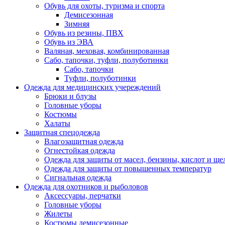
Обувь для охоты, туризма и спорта
Демисезонная
Зимняя
Обувь из резины, ПВХ
Обувь из ЭВА
Валяная, меховая, комбинированная
Сабо, тапочки, туфли, полуботинки
Сабо, тапочки
Туфли, полуботинки
Одежда для медицинских учереждений
Брюки и блузы
Головные уборы
Костюмы
Халаты
Защитная спецодежда
Влагозащитная одежда
Огнестойкая одежда
Одежда для защиты от масел, бензины, кислот и ще
Одежда для защиты от повышенных температур
Сигнальная одежда
Одежда для охотников и рыболовов
Аксессуары, перчатки
Головные уборы
Жилеты
Костюмы демисезонные