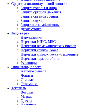
Средства индивидуальной защиты
Защита головы и лица
Защита органов дыхания
Защита органов зрения
Защита слуха
Защитные комбинезоны
Диэлектрика
Защита рук
Нарукавники
Перчатки КЩС, МБС
Перчатки от механических рисков
Перчатки спилок, кожа
Перчатки спилок, кожа утепленные
Перчатки термостойкие
Рукавицы
Инвентарь, полога
Автопокрывала
Лопаты
Стеллажи
Стремянки
Текстиль
Ветошь
Матрас
Одеяла
Подушки