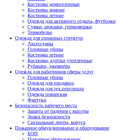
Костюмы демисезонные
Костюмы зимние
Костюмы летние
Одежда для активного отдыха, футболки
Сумки, рюкзаки, гермомешки
Термобелье
Одежда для охранных структур
Аксессуары
Головные уборы
Костюмы летние
Костюмы, куртки утепленные
Рубашки, джемпера
Одежда для работников сферы услуг
Головные уборы
Одежда для продавца
Одежда для тех.персонала
Одежда поварская
Фартуки
Безопасность рабочего места
Защита от падения с высоты
Знаки безопасности
Сигнальные ленты, конуса
Пожарное обмундирование и оборудование
БОП
Пожарное оборудование