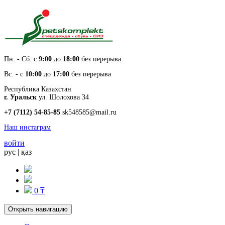
Пн. - Cб. с
9:00
до
18:00
без перерыва
Вс. - с
10:00
до
17:00
без перерыва
Республика Казахстан
г. Уральск
ул. Шолохова 34
+7 (7112) 54-85-85
sk548585@mail.ru
Наш инстаграм
войти
рус
|
қаз
0 ₸
Открыть навигацию