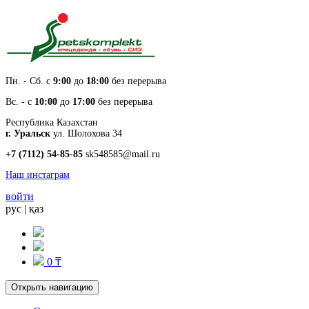
Пн. - Cб. с
9:00
до
18:00
без перерыва
Вс. - с
10:00
до
17:00
без перерыва
Республика Казахстан
г. Уральск
ул. Шолохова 34
+7 (7112) 54-85-85
sk548585@mail.ru
Наш инстаграм
войти
рус
|
қаз
0 ₸
Открыть навигацию