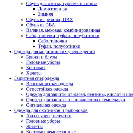
Обувь для охоты, туризма и спорта
Демисезонная
Зимняя
Обувь из резины, ПВХ
Обувь из ЭВА
Валяная, меховая, комбинированная
Сабо, тапочки, туфли, полуботинки
Сабо, тапочки
Туфли, полуботинки
Одежда для медицинских учереждений
Брюки и блузы
Головные уборы
Костюмы
Халаты
Защитная спецодежда
Влагозащитная одежда
Огнестойкая одежда
Одежда для защиты от масел, бензины, кислот и ще
Одежда для защиты от повышенных температур
Сигнальная одежда
Одежда для охотников и рыболовов
Аксессуары, перчатки
Головные уборы
Жилеты
Костюмы демисезонные