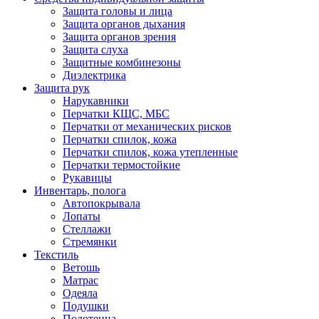
Защита головы и лица
Защита органов дыхания
Защита органов зрения
Защита слуха
Защитные комбинезоны
Диэлектрика
Защита рук
Нарукавники
Перчатки КЩС, МБС
Перчатки от механических рисков
Перчатки спилок, кожа
Перчатки спилок, кожа утепленные
Перчатки термостойкие
Рукавицы
Инвентарь, полога
Автопокрывала
Лопаты
Стеллажи
Стремянки
Текстиль
Ветошь
Матрас
Одеяла
Подушки
Полотенца