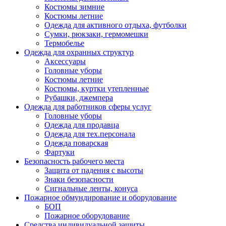
Костюмы зимние
Костюмы летние
Одежда для активного отдыха, футболки
Сумки, рюкзаки, гермомешки
Термобелье
Одежда для охранных структур
Аксессуары
Головные уборы
Костюмы летние
Костюмы, куртки утепленные
Рубашки, джемпера
Одежда для работников сферы услуг
Головные уборы
Одежда для продавца
Одежда для тех.персонала
Одежда поварская
Фартуки
Безопасность рабочего места
Защита от падения с высоты
Знаки безопасности
Сигнальные ленты, конуса
Пожарное обмундирование и оборудование
БОП
Пожарное оборудование
Средства индивидуальной защиты