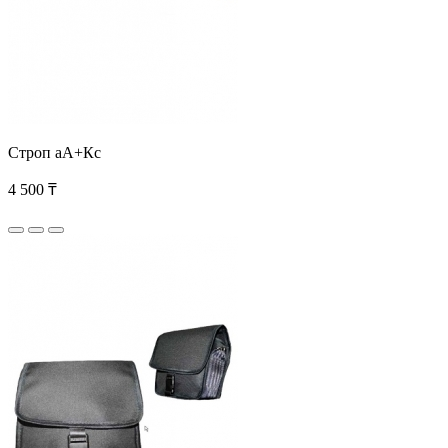
Строп аА+Кс
4 500 ₸