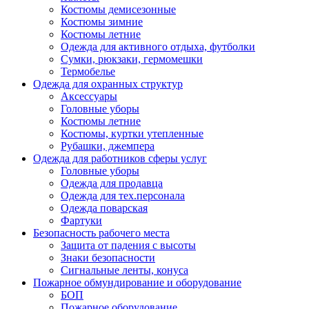
Костюмы демисезонные
Костюмы зимние
Костюмы летние
Одежда для активного отдыха, футболки
Сумки, рюкзаки, гермомешки
Термобелье
Одежда для охранных структур
Аксессуары
Головные уборы
Костюмы летние
Костюмы, куртки утепленные
Рубашки, джемпера
Одежда для работников сферы услуг
Головные уборы
Одежда для продавца
Одежда для тех.персонала
Одежда поварская
Фартуки
Безопасность рабочего места
Защита от падения с высоты
Знаки безопасности
Сигнальные ленты, конуса
Пожарное обмундирование и оборудование
БОП
Пожарное оборудование