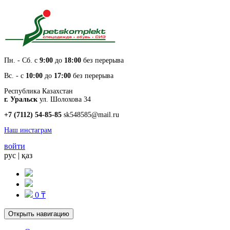
Пн. - Cб. с
9:00
до
18:00
без перерыва
Вс. - с
10:00
до
17:00
без перерыва
Республика Казахстан
г. Уральск
ул. Шолохова 34
+7 (7112) 54-85-85
sk548585@mail.ru
Наш инстаграм
войти
рус
|
қаз
0 ₸
Открыть навигацию