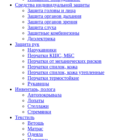
Средства индивидуальной защиты
Защита головы и лица
Защита органов дыхания
Защита органов зрения
Защита слуха
Защитные комбинезоны
Диэлектрика
Защита рук
Нарукавники
Перчатки КЩС, МБС
Перчатки от механических рисков
Перчатки спилок, кожа
Перчатки спилок, кожа утепленные
Перчатки термостойкие
Рукавицы
Инвентарь, полога
Автопокрывала
Лопаты
Стеллажи
Стремянки
Текстиль
Ветошь
Матрас
Одеяла
Подушки