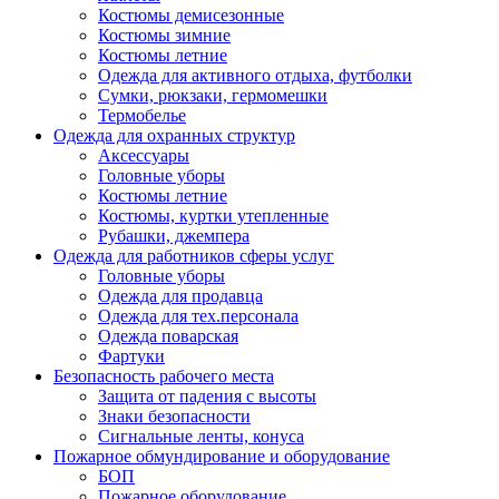
Костюмы демисезонные
Костюмы зимние
Костюмы летние
Одежда для активного отдыха, футболки
Сумки, рюкзаки, гермомешки
Термобелье
Одежда для охранных структур
Аксессуары
Головные уборы
Костюмы летние
Костюмы, куртки утепленные
Рубашки, джемпера
Одежда для работников сферы услуг
Головные уборы
Одежда для продавца
Одежда для тех.персонала
Одежда поварская
Фартуки
Безопасность рабочего места
Защита от падения с высоты
Знаки безопасности
Сигнальные ленты, конуса
Пожарное обмундирование и оборудование
БОП
Пожарное оборудование