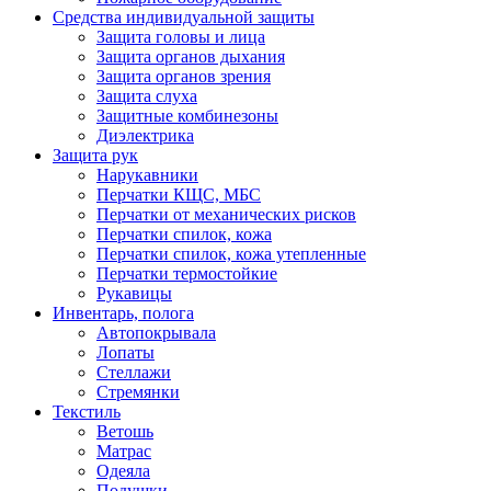
Средства индивидуальной защиты
Защита головы и лица
Защита органов дыхания
Защита органов зрения
Защита слуха
Защитные комбинезоны
Диэлектрика
Защита рук
Нарукавники
Перчатки КЩС, МБС
Перчатки от механических рисков
Перчатки спилок, кожа
Перчатки спилок, кожа утепленные
Перчатки термостойкие
Рукавицы
Инвентарь, полога
Автопокрывала
Лопаты
Стеллажи
Стремянки
Текстиль
Ветошь
Матрас
Одеяла
Подушки