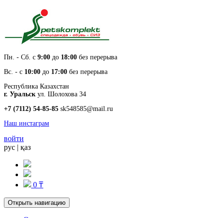
Пн. - Cб. с
9:00
до
18:00
без перерыва
Вс. - с
10:00
до
17:00
без перерыва
Республика Казахстан
г. Уральск
ул. Шолохова 34
+7 (7112) 54-85-85
sk548585@mail.ru
Наш инстаграм
войти
рус
|
қаз
0 ₸
Открыть навигацию