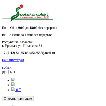
Пн. - Cб. с
9:00
до
18:00
без перерыва
Вс. - с
10:00
до
17:00
без перерыва
Республика Казахстан
г. Уральск
ул. Шолохова 34
+7 (7112) 54-85-85
sk548585@mail.ru
Наш инстаграм
войти
рус
|
қаз
0 ₸
Открыть навигацию