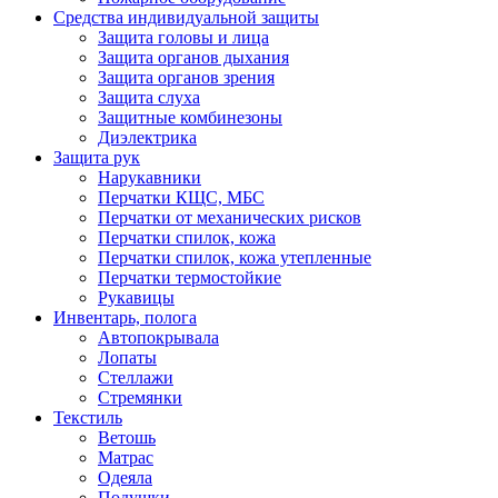
Средства индивидуальной защиты
Защита головы и лица
Защита органов дыхания
Защита органов зрения
Защита слуха
Защитные комбинезоны
Диэлектрика
Защита рук
Нарукавники
Перчатки КЩС, МБС
Перчатки от механических рисков
Перчатки спилок, кожа
Перчатки спилок, кожа утепленные
Перчатки термостойкие
Рукавицы
Инвентарь, полога
Автопокрывала
Лопаты
Стеллажи
Стремянки
Текстиль
Ветошь
Матрас
Одеяла
Подушки