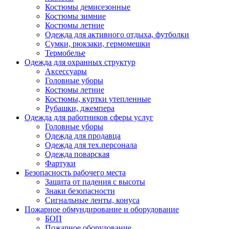
Костюмы демисезонные
Костюмы зимние
Костюмы летние
Одежда для активного отдыха, футболки
Сумки, рюкзаки, гермомешки
Термобелье
Одежда для охранных структур
Аксессуары
Головные уборы
Костюмы летние
Костюмы, куртки утепленные
Рубашки, джемпера
Одежда для работников сферы услуг
Головные уборы
Одежда для продавца
Одежда для тех.персонала
Одежда поварская
Фартуки
Безопасность рабочего места
Защита от падения с высоты
Знаки безопасности
Сигнальные ленты, конуса
Пожарное обмундирование и оборудование
БОП
Пожарное оборудование