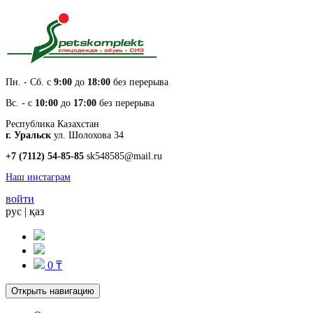
Пн. - Cб. с
9:00
до
18:00
без перерыва
Вс. - с
10:00
до
17:00
без перерыва
Республика Казахстан
г. Уральск
ул. Шолохова 34
+7 (7112) 54-85-85
sk548585@mail.ru
Наш инстаграм
войти
рус
|
қаз
0 ₸
Открыть навигацию