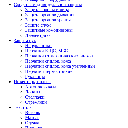
Средства индивидуальной защиты
Защита головы и лица
Защита органов дыхания
Защита органов зрения
Защита слуха
Защитные комбинезоны
Диэлектрика
Защита рук
Нарукавники
Перчатки КЩС, МБС
Перчатки от механических рисков
Перчатки спилок, кожа
Перчатки спилок, кожа утепленные
Перчатки термостойкие
Рукавицы
Инвентарь, полога
Автопокрывала
Лопаты
Стеллажи
Стремянки
Текстиль
Ветошь
Матрас
Одеяла
Подушки