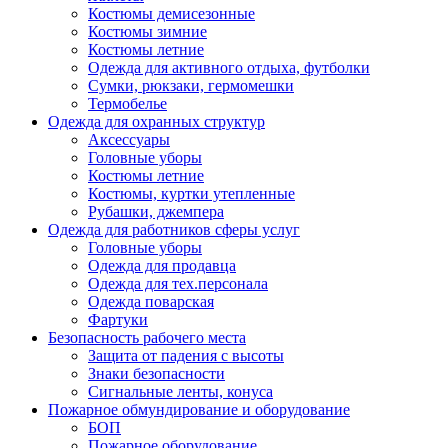
Костюмы демисезонные
Костюмы зимние
Костюмы летние
Одежда для активного отдыха, футболки
Сумки, рюкзаки, гермомешки
Термобелье
Одежда для охранных структур
Аксессуары
Головные уборы
Костюмы летние
Костюмы, куртки утепленные
Рубашки, джемпера
Одежда для работников сферы услуг
Головные уборы
Одежда для продавца
Одежда для тех.персонала
Одежда поварская
Фартуки
Безопасность рабочего места
Защита от падения с высоты
Знаки безопасности
Сигнальные ленты, конуса
Пожарное обмундирование и оборудование
БОП
Пожарное оборудование