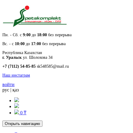
Пн. - Cб. с
9:00
до
18:00
без перерыва
Вс. - с
10:00
до
17:00
без перерыва
Республика Казахстан
г. Уральск
ул. Шолохова 34
+7 (7112) 54-85-85
sk548585@mail.ru
Наш инстаграм
войти
рус
|
қаз
0 ₸
Открыть навигацию