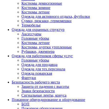
Костюмы демисезонные
Костюмы зимние
Костюмы летние
Одежда для активного отдыха, футболки
Сумки, рюкзаки, гермомешки
Термобелье
Одежда для охранных структур
Аксессуары
Головные уборы
Костюмы летние
Костюмы, куртки утепленные
Рубашки, джемпера
Одежда для работников сферы услуг
Головные уборы
Одежда для продавца
Одежда для тех.персонала
Одежда поварская
Фартуки
Безопасность рабочего места
Защита от падения с высоты
Знаки безопасности
Сигнальные ленты, конуса
Пожарное обмундирование и оборудование
БОП
Пожарное оборудование