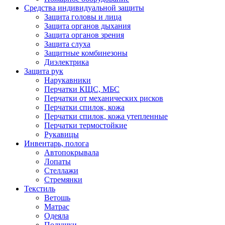
Средства индивидуальной защиты
Защита головы и лица
Защита органов дыхания
Защита органов зрения
Защита слуха
Защитные комбинезоны
Диэлектрика
Защита рук
Нарукавники
Перчатки КЩС, МБС
Перчатки от механических рисков
Перчатки спилок, кожа
Перчатки спилок, кожа утепленные
Перчатки термостойкие
Рукавицы
Инвентарь, полога
Автопокрывала
Лопаты
Стеллажи
Стремянки
Текстиль
Ветошь
Матрас
Одеяла
Подушки