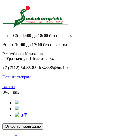
Пн. - Cб. с
9:00
до
18:00
без перерыва
Вс. - с
10:00
до
17:00
без перерыва
Республика Казахстан
г. Уральск
ул. Шолохова 34
+7 (7112) 54-85-85
sk548585@mail.ru
Наш инстаграм
войти
рус
|
қаз
0 ₸
Открыть навигацию