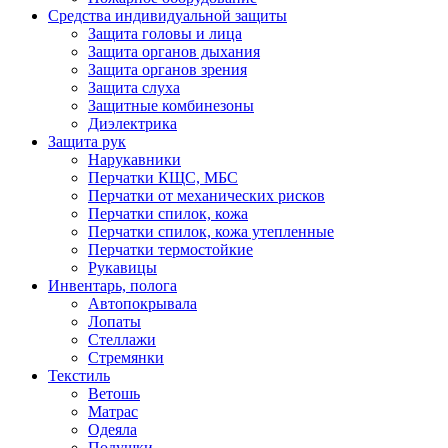
Средства индивидуальной защиты
Защита головы и лица
Защита органов дыхания
Защита органов зрения
Защита слуха
Защитные комбинезоны
Диэлектрика
Защита рук
Нарукавники
Перчатки КЩС, МБС
Перчатки от механических рисков
Перчатки спилок, кожа
Перчатки спилок, кожа утепленные
Перчатки термостойкие
Рукавицы
Инвентарь, полога
Автопокрывала
Лопаты
Стеллажи
Стремянки
Текстиль
Ветошь
Матрас
Одеяла
Подушки