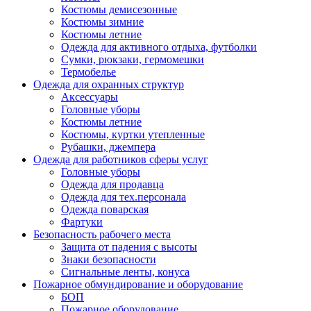
Костюмы демисезонные
Костюмы зимние
Костюмы летние
Одежда для активного отдыха, футболки
Сумки, рюкзаки, гермомешки
Термобелье
Одежда для охранных структур
Аксессуары
Головные уборы
Костюмы летние
Костюмы, куртки утепленные
Рубашки, джемпера
Одежда для работников сферы услуг
Головные уборы
Одежда для продавца
Одежда для тех.персонала
Одежда поварская
Фартуки
Безопасность рабочего места
Защита от падения с высоты
Знаки безопасности
Сигнальные ленты, конуса
Пожарное обмундирование и оборудование
БОП
Пожарное оборудование