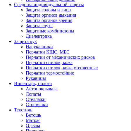
Средства индивидуальной защиты
Защита головы и лица
Защита органов дыхания
Защита органов зрения
Защита слуха
Защитные комбинезоны
Диэлектрика
Защита рук
Нарукавники
Перчатки КЩС, МБС
Перчатки от механических рисков
Перчатки спилок, кожа
Перчатки спилок, кожа утепленные
Перчатки термостойкие
Рукавицы
Инвентарь, полога
Автопокрывала
Лопаты
Стеллажи
Стремянки
Текстиль
Ветошь
Матрас
Одеяла
Подушки