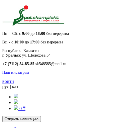
Пн. - Cб. с
9:00
до
18:00
без перерыва
Вс. - с
10:00
до
17:00
без перерыва
Республика Казахстан
г. Уральск
ул. Шолохова 34
+7 (7112) 54-85-85
sk548585@mail.ru
Наш инстаграм
войти
рус
|
қаз
0 ₸
Открыть навигацию