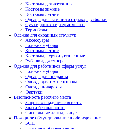
Костюмы демисезонные
Костюмы зимние
Костюмы летние
Одежда для активного отдыха, футболки
Сумки, рюкзаки, гермомешки
Термобелье
Одежда для охранных структур
Аксессуары
Головные уборы
Костюмы летние
Костюмы, куртки утепленные
Рубашки, джемпера
Одежда для работников сферы услуг
Головные уборы
Одежда для продавца
Одежда для тех.персонала
Одежда поварская
Фартуки
Безопасность рабочего места
Защита от падения с высоты
Знаки безопасности
Сигнальные ленты, конуса
Пожарное обмундирование и оборудование
БОП
Пожарное оборудование