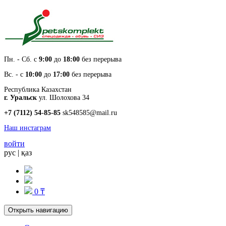
Пн. - Cб. с
9:00
до
18:00
без перерыва
Вс. - с
10:00
до
17:00
без перерыва
Республика Казахстан
г. Уральск
ул. Шолохова 34
+7 (7112) 54-85-85
sk548585@mail.ru
Наш инстаграм
войти
рус
|
қаз
0 ₸
Открыть навигацию