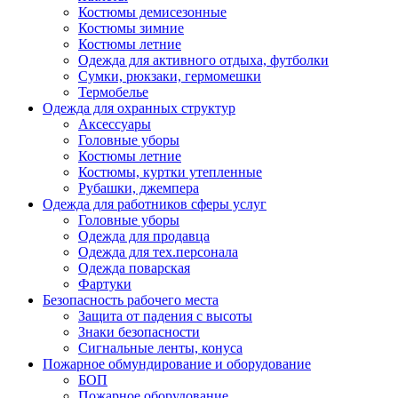
Костюмы демисезонные
Костюмы зимние
Костюмы летние
Одежда для активного отдыха, футболки
Сумки, рюкзаки, гермомешки
Термобелье
Одежда для охранных структур
Аксессуары
Головные уборы
Костюмы летние
Костюмы, куртки утепленные
Рубашки, джемпера
Одежда для работников сферы услуг
Головные уборы
Одежда для продавца
Одежда для тех.персонала
Одежда поварская
Фартуки
Безопасность рабочего места
Защита от падения с высоты
Знаки безопасности
Сигнальные ленты, конуса
Пожарное обмундирование и оборудование
БОП
Пожарное оборудование