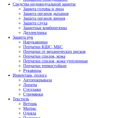
Средства индивидуальной защиты
Защита головы и лица
Защита органов дыхания
Защита органов зрения
Защита слуха
Защитные комбинезоны
Диэлектрика
Защита рук
Нарукавники
Перчатки КЩС, МБС
Перчатки от механических рисков
Перчатки спилок, кожа
Перчатки спилок, кожа утепленные
Перчатки термостойкие
Рукавицы
Инвентарь, полога
Автопокрывала
Лопаты
Стеллажи
Стремянки
Текстиль
Ветошь
Матрас
Одеяла
Подушки