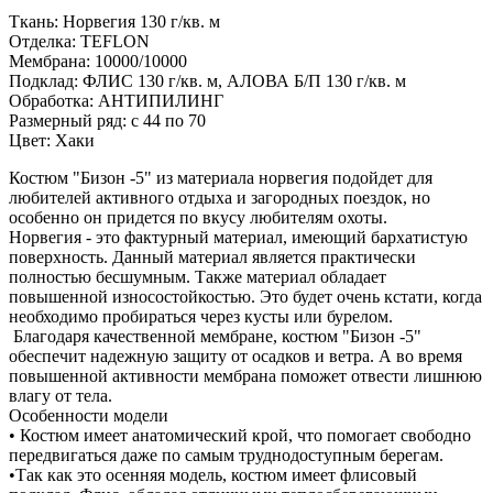
Ткань: Норвегия 130 г/кв. м
Отделка: TEFLON
Мембрана: 10000/10000
Подклад: ФЛИС 130 г/кв. м, АЛОВА Б/П 130 г/кв. м
Обработка: АНТИПИЛИНГ
Размерный ряд: с 44 по 70
Цвет: Хаки
Костюм "Бизон -5" из материала норвегия подойдет для
любителей активного отдыха и загородных поездок, но
особенно он придется по вкусу любителям охоты.
Норвегия - это фактурный материал, имеющий бархатистую
поверхность. Данный материал является практически
полностью бесшумным. Также материал обладает
повышенной износостойкостью. Это будет очень кстати, когда
необходимо пробираться через кусты или бурелом.
Благодаря качественной мембране, костюм "Бизон -5"
обеспечит надежную защиту от осадков и ветра. А во время
повышенной активности мембрана поможет отвести лишнюю
влагу от тела.
Особенности модели
• Костюм имеет анатомический крой, что помогает свободно
передвигаться даже по самым труднодоступным берегам.
•Так как это осенняя модель, костюм имеет флисовый