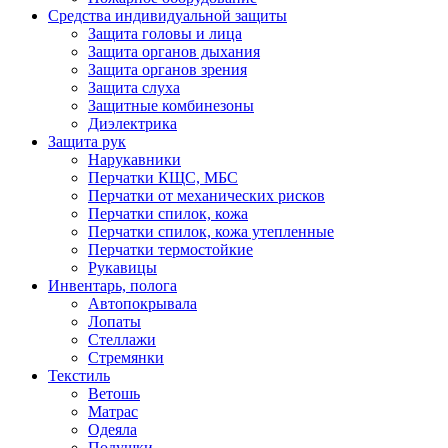
Средства индивидуальной защиты
Защита головы и лица
Защита органов дыхания
Защита органов зрения
Защита слуха
Защитные комбинезоны
Диэлектрика
Защита рук
Нарукавники
Перчатки КЩС, МБС
Перчатки от механических рисков
Перчатки спилок, кожа
Перчатки спилок, кожа утепленные
Перчатки термостойкие
Рукавицы
Инвентарь, полога
Автопокрывала
Лопаты
Стеллажи
Стремянки
Текстиль
Ветошь
Матрас
Одеяла
Подушки