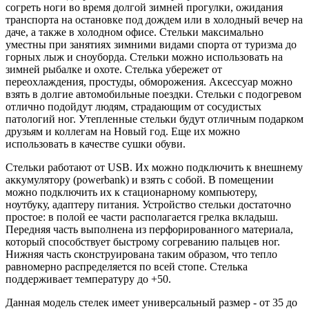
согреть ноги во время долгой зимней прогулки, ожидания
транспорта на остановке под дождем или в холодный вечер на
даче, а также в холодном офисе. Стельки максимально
уместны при занятиях зимними видами спорта от туризма до
горных лыж и сноуборда. Стельки можно использовать на
зимней рыбалке и охоте. Стелька убережет от
переохлаждения, простуды, обморожения. Аксессуар можно
взять в долгие автомобильные поездки. Стельки с подогревом
отлично подойдут людям, страдающим от сосудистых
патологий ног. Утепленные стельки будут отличным подарком
друзьям и коллегам на Новый год. Еще их можно
использовать в качестве сушки обуви.
Стельки работают от USB. Их можно подключить к внешнему
аккумулятору (powerbank) и взять с собой. В помещении
можно подключить их к стационарному компьютеру,
ноутбуку, адаптеру питания. Устройство стельки достаточно
простое: в полой ее части располагается грелка вкладыш.
Передняя часть выполнена из перфорированного материала,
который способствует быстрому согреванию пальцев ног.
Нижняя часть сконструирована таким образом, что тепло
равномерно распределяется по всей стопе. Стелька
поддерживает температуру до +50.
Данная модель стелек имеет универсальный размер - от 35 до