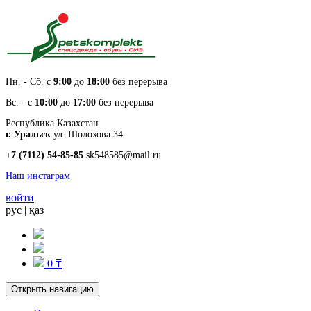
Пн. - Cб. с
9:00
до
18:00
без перерыва
Вс. - с
10:00
до
17:00
без перерыва
Республика Казахстан
г. Уральск
ул. Шолохова 34
+7 (7112) 54-85-85
sk548585@mail.ru
Наш инстаграм
войти
рус
|
қаз
0 ₸
Открыть навигацию