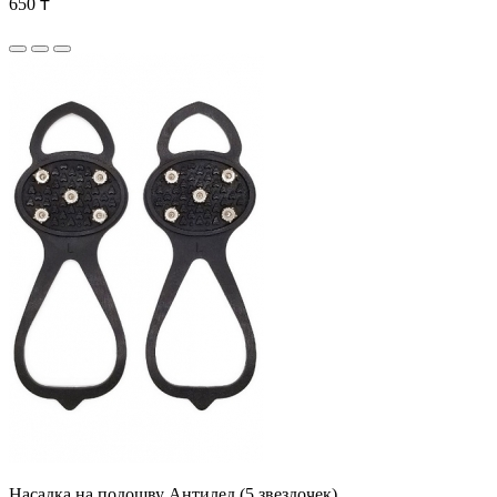
650 ₸
Насадка на подошву Антилед (5 звездочек)