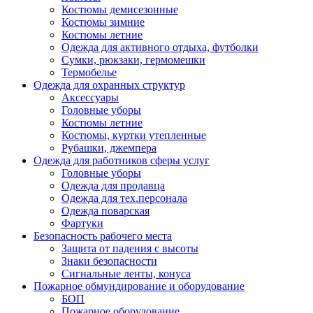
Костюмы демисезонные
Костюмы зимние
Костюмы летние
Одежда для активного отдыха, футболки
Сумки, рюкзаки, гермомешки
Термобелье
Одежда для охранных структур
Аксессуары
Головные уборы
Костюмы летние
Костюмы, куртки утепленные
Рубашки, джемпера
Одежда для работников сферы услуг
Головные уборы
Одежда для продавца
Одежда для тех.персонала
Одежда поварская
Фартуки
Безопасность рабочего места
Защита от падения с высоты
Знаки безопасности
Сигнальные ленты, конуса
Пожарное обмундирование и оборудование
БОП
Пожарное оборудование