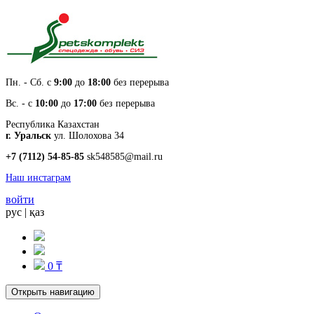
Пн. - Cб. с
9:00
до
18:00
без перерыва
Вс. - с
10:00
до
17:00
без перерыва
Республика Казахстан
г. Уральск
ул. Шолохова 34
+7 (7112) 54-85-85
sk548585@mail.ru
Наш инстаграм
войти
рус
|
қаз
0 ₸
Открыть навигацию