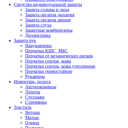
Средства индивидуальной защиты
Защита головы и лица
Защита органов дыхания
Защита органов зрения
Защита слуха
Защитные комбинезоны
Диэлектрика
Защита рук
Нарукавники
Перчатки КЩС, МБС
Перчатки от механических рисков
Перчатки спилок, кожа
Перчатки спилок, кожа утепленные
Перчатки термостойкие
Рукавицы
Инвентарь, полога
Автопокрывала
Лопаты
Стеллажи
Стремянки
Текстиль
Ветошь
Матрас
Одеяла
Подушки