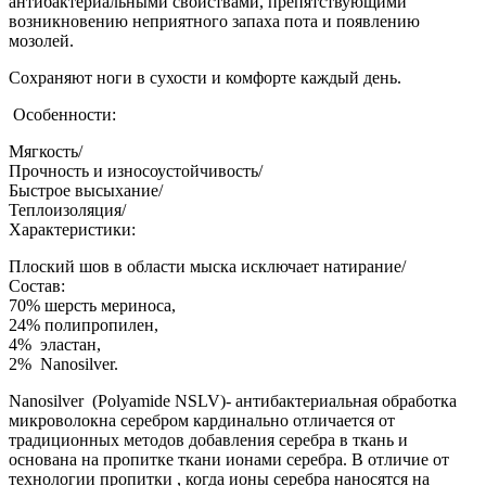
антибактериальными свойствами, препятствующими
возникновению неприятного запаха пота и появлению
мозолей.
Сохраняют ноги в сухости и комфорте каждый день.
Особенности:
Мягкость/
Прочность и износоустойчивость/
Быстрое высыхание/
Теплоизоляция/
Характеристики:
Плоский шов в области мыска исключает натирание/
Состав:
70% шерсть мериноса,
24% полипропилен,
4% эластан,
2% Nanosilver.
Nanosilver (Polyamide NSLV)- антибактериальная обработка
микроволокна серебром кардинально отличается от
традиционных методов добавления серебра в ткань и
основана на пропитке ткани ионами серебра. В отличие от
технологии пропитки , когда ионы серебра наносятся на