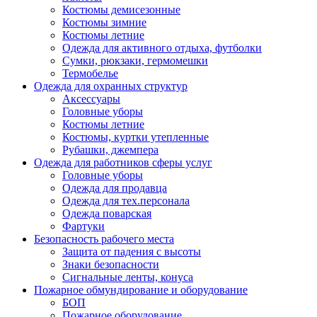
Костюмы демисезонные
Костюмы зимние
Костюмы летние
Одежда для активного отдыха, футболки
Сумки, рюкзаки, гермомешки
Термобелье
Одежда для охранных структур
Аксессуары
Головные уборы
Костюмы летние
Костюмы, куртки утепленные
Рубашки, джемпера
Одежда для работников сферы услуг
Головные уборы
Одежда для продавца
Одежда для тех.персонала
Одежда поварская
Фартуки
Безопасность рабочего места
Защита от падения с высоты
Знаки безопасности
Сигнальные ленты, конуса
Пожарное обмундирование и оборудование
БОП
Пожарное оборудование