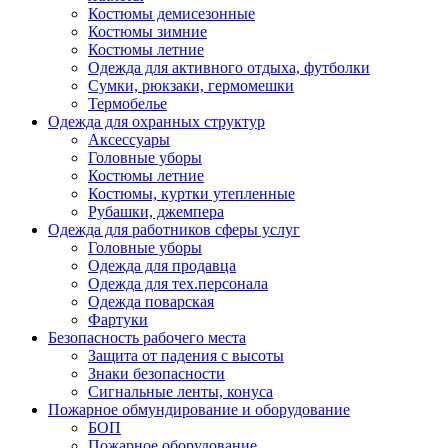
Костюмы демисезонные
Костюмы зимние
Костюмы летние
Одежда для активного отдыха, футболки
Сумки, рюкзаки, гермомешки
Термобелье
Одежда для охранных структур
Аксессуары
Головные уборы
Костюмы летние
Костюмы, куртки утепленные
Рубашки, джемпера
Одежда для работников сферы услуг
Головные уборы
Одежда для продавца
Одежда для тех.персонала
Одежда поварская
Фартуки
Безопасность рабочего места
Защита от падения с высоты
Знаки безопасности
Сигнальные ленты, конуса
Пожарное обмундирование и оборудование
БОП
Пожарное оборудование