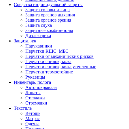
Средства индивидуальной защиты
Защита головы и лица
Защита органов дыхания
Защита органов зрения
Защита слуха
Защитные комбинезоны
Диэлектрика
Защита рук
Нарукавники
Перчатки КЩС, МБС
Перчатки от механических рисков
Перчатки спилок, кожа
Перчатки спилок, кожа утепленные
Перчатки термостойкие
Рукавицы
Инвентарь, полога
Автопокрывала
Лопаты
Стеллажи
Стремянки
Текстиль
Ветошь
Матрас
Одеяла
Подушки