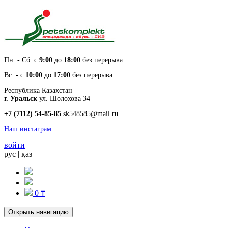
Пн. - Cб. с
9:00
до
18:00
без перерыва
Вс. - с
10:00
до
17:00
без перерыва
Республика Казахстан
г. Уральск
ул. Шолохова 34
+7 (7112) 54-85-85
sk548585@mail.ru
Наш инстаграм
войти
рус
|
қаз
0 ₸
Открыть навигацию