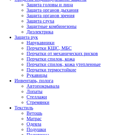
Защита головы и лица
Защита органов дыхания
Защита органов зрения
Защита слуха
Защитные комбинезоны
Диэлектрика
Защита рук
Нарукавники
Перчатки КЩС, МБС
Перчатки от механических рисков
Перчатки спилок, кожа
Перчатки спилок, кожа утепленные
Перчатки термостойкие
Рукавицы
Инвентарь, полога
Автопокрывала
Лопаты
Стеллажи
Стремянки
Текстиль
Ветошь
Матрас
Одеяла
Подушки
Полотенца