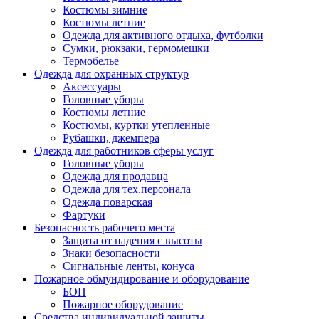
Костюмы зимние
Костюмы летние
Одежда для активного отдыха, футболки
Сумки, рюкзаки, гермомешки
Термобелье
Одежда для охранных структур
Аксессуары
Головные уборы
Костюмы летние
Костюмы, куртки утепленные
Рубашки, джемпера
Одежда для работников сферы услуг
Головные уборы
Одежда для продавца
Одежда для тех.персонала
Одежда поварская
Фартуки
Безопасность рабочего места
Защита от падения с высоты
Знаки безопасности
Сигнальные ленты, конуса
Пожарное обмундирование и оборудование
БОП
Пожарное оборудование
Средства индивидуальной защиты