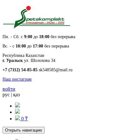
Пн. - Cб. с
9:00
до
18:00
без перерыва
Вс. - с
10:00
до
17:00
без перерыва
Республика Казахстан
г. Уральск
ул. Шолохова 34
+7 (7112) 54-85-85
sk548585@mail.ru
Наш инстаграм
войти
рус
|
қаз
0 ₸
Открыть навигацию