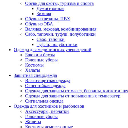
Обувь для охоты, туризма и спорта
Демисезонная
Зимняя
Обувь из резины, ПВХ
Обувь из ЭВА
Валяная, меховая, комбинированная
Сабо, тапочки, туфли, полуботинки
Сабо, тапочки
Туфли, полуботинки
Одежда для медицинских учереждений
Брюки и блузы
Головные уборы
Костюмы
Халаты
Защитная спецодежда
Влагозащитная одежда
Огнестойкая одежда
Одежда для защиты от масел, бензины, кислот и ще
Одежда для защиты от повышенных температур
Сигнальная одежда
Одежда для охотников и рыболовов
Аксессуары, перчатки
Головные уборы
Жилеты
Костюмы демисезонные