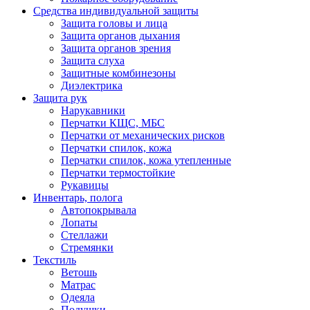
Средства индивидуальной защиты
Защита головы и лица
Защита органов дыхания
Защита органов зрения
Защита слуха
Защитные комбинезоны
Диэлектрика
Защита рук
Нарукавники
Перчатки КЩС, МБС
Перчатки от механических рисков
Перчатки спилок, кожа
Перчатки спилок, кожа утепленные
Перчатки термостойкие
Рукавицы
Инвентарь, полога
Автопокрывала
Лопаты
Стеллажи
Стремянки
Текстиль
Ветошь
Матрас
Одеяла
Подушки