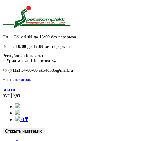
Пн. - Cб. с
9:00
до
18:00
без перерыва
Вс. - с
10:00
до
17:00
без перерыва
Республика Казахстан
г. Уральск
ул. Шолохова 34
+7 (7112) 54-85-85
sk548585@mail.ru
Наш инстаграм
войти
рус
|
қаз
0 ₸
Открыть навигацию