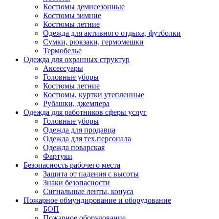
Костюмы демисезонные
Костюмы зимние
Костюмы летние
Одежда для активного отдыха, футболки
Сумки, рюкзаки, гермомешки
Термобелье
Одежда для охранных структур
Аксессуары
Головные уборы
Костюмы летние
Костюмы, куртки утепленные
Рубашки, джемпера
Одежда для работников сферы услуг
Головные уборы
Одежда для продавца
Одежда для тех.персонала
Одежда поварская
Фартуки
Безопасность рабочего места
Защита от падения с высоты
Знаки безопасности
Сигнальные ленты, конуса
Пожарное обмундирование и оборудование
БОП
Пожарное оборудование