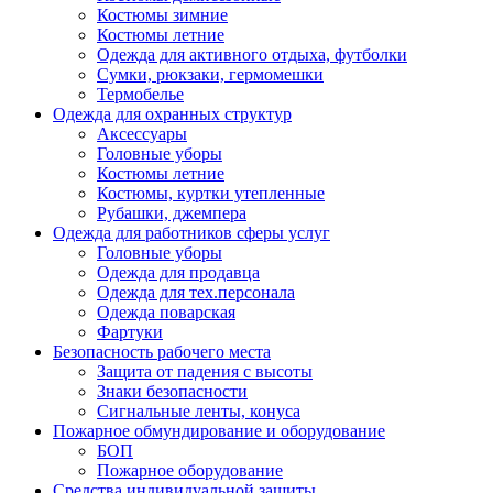
Костюмы зимние
Костюмы летние
Одежда для активного отдыха, футболки
Сумки, рюкзаки, гермомешки
Термобелье
Одежда для охранных структур
Аксессуары
Головные уборы
Костюмы летние
Костюмы, куртки утепленные
Рубашки, джемпера
Одежда для работников сферы услуг
Головные уборы
Одежда для продавца
Одежда для тех.персонала
Одежда поварская
Фартуки
Безопасность рабочего места
Защита от падения с высоты
Знаки безопасности
Сигнальные ленты, конуса
Пожарное обмундирование и оборудование
БОП
Пожарное оборудование
Средства индивидуальной защиты