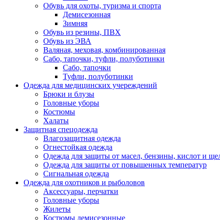
Обувь для охоты, туризма и спорта
Демисезонная
Зимняя
Обувь из резины, ПВХ
Обувь из ЭВА
Валяная, меховая, комбинированная
Сабо, тапочки, туфли, полуботинки
Сабо, тапочки
Туфли, полуботинки
Одежда для медицинских учереждений
Брюки и блузы
Головные уборы
Костюмы
Халаты
Защитная спецодежда
Влагозащитная одежда
Огнестойкая одежда
Одежда для защиты от масел, бензины, кислот и ще
Одежда для защиты от повышенных температур
Сигнальная одежда
Одежда для охотников и рыболовов
Аксессуары, перчатки
Головные уборы
Жилеты
Костюмы демисезонные