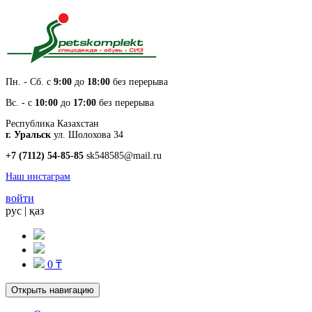
Пн. - Cб. с
9:00
до
18:00
без перерыва
Вс. - с
10:00
до
17:00
без перерыва
Республика Казахстан
г. Уральск
ул. Шолохова 34
+7 (7112) 54-85-85
sk548585@mail.ru
Наш инстаграм
войти
рус
|
қаз
0 ₸
Открыть навигацию