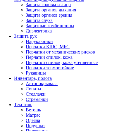
Защита головы и лица
Защита органов дыхания
Защита органов зрения
Защита слуха
Защитные комбинезоны
Диэлектрика
Защита рук
Нарукавники
Перчатки КЩС, МБС
Перчатки от механических рисков
Перчатки спилок, кожа
Перчатки спилок, кожа утепленные
Перчатки термостойкие
Рукавицы
Инвентарь, полога
Автопокрывала
Лопаты
Стеллажи
Стремянки
Текстиль
Ветошь
Матрас
Одеяла
Подушки
Полотенца