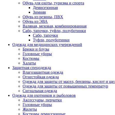
Обувь для охоты, туризма и спорта
Демисезонная
Зимняя
Обувь из резины, ПВХ
Обувь из ЭВА
Валяная, меховая, комбинированная
Сабо, тапочки, туфли, полуботинки
Сабо, тапочки
Туфли, полуботинки
Одежда для медицинских учереждений
Брюки и блузы
Головные уборы
Костюмы
Халаты
Защитная спецодежда
Влагозащитная одежда
Огнестойкая одежда
Одежда для защиты от масел, бензины, кислот и ще
Одежда для защиты от повышенных температур
Сигнальная одежда
Одежда для охотников и рыболовов
Аксессуары, перчатки
Головные уборы
Жилеты
Костюмы демисезонные