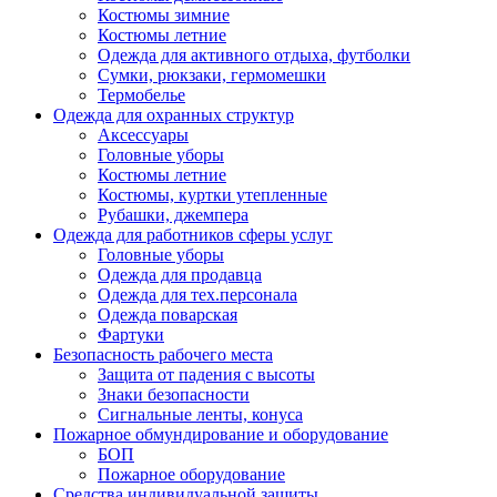
Костюмы зимние
Костюмы летние
Одежда для активного отдыха, футболки
Сумки, рюкзаки, гермомешки
Термобелье
Одежда для охранных структур
Аксессуары
Головные уборы
Костюмы летние
Костюмы, куртки утепленные
Рубашки, джемпера
Одежда для работников сферы услуг
Головные уборы
Одежда для продавца
Одежда для тех.персонала
Одежда поварская
Фартуки
Безопасность рабочего места
Защита от падения с высоты
Знаки безопасности
Сигнальные ленты, конуса
Пожарное обмундирование и оборудование
БОП
Пожарное оборудование
Средства индивидуальной защиты