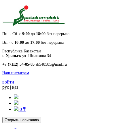
Пн. - Cб. с
9:00
до
18:00
без перерыва
Вс. - с
10:00
до
17:00
без перерыва
Республика Казахстан
г. Уральск
ул. Шолохова 34
+7 (7112) 54-85-85
sk548585@mail.ru
Наш инстаграм
войти
рус
|
қаз
0 ₸
Открыть навигацию