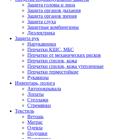
Защита головы и лица
Защита органов дыхания
Защита органов зрения
Защита слуха
Защитные комбинезоны
Диэлектрика
Защита рук
Нарукавники
Перчатки КЩС, МБС
Перчатки от механических рисков
Перчатки спилок, кожа
Перчатки спилок, кожа утепленные
Перчатки термостойкие
Рукавицы
Инвентарь, полога
Автопокрывала
Лопаты
Стеллажи
Стремянки
Текстиль
Ветошь
Матрас
Одеяла
Подушки
Полотенца