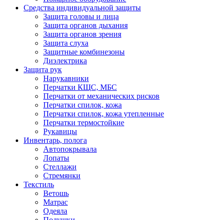
Средства индивидуальной защиты
Защита головы и лица
Защита органов дыхания
Защита органов зрения
Защита слуха
Защитные комбинезоны
Диэлектрика
Защита рук
Нарукавники
Перчатки КЩС, МБС
Перчатки от механических рисков
Перчатки спилок, кожа
Перчатки спилок, кожа утепленные
Перчатки термостойкие
Рукавицы
Инвентарь, полога
Автопокрывала
Лопаты
Стеллажи
Стремянки
Текстиль
Ветошь
Матрас
Одеяла
Подушки