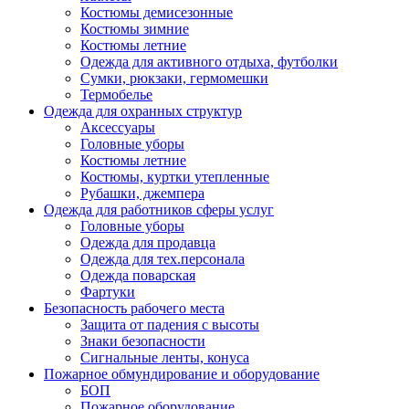
Костюмы демисезонные
Костюмы зимние
Костюмы летние
Одежда для активного отдыха, футболки
Сумки, рюкзаки, гермомешки
Термобелье
Одежда для охранных структур
Аксессуары
Головные уборы
Костюмы летние
Костюмы, куртки утепленные
Рубашки, джемпера
Одежда для работников сферы услуг
Головные уборы
Одежда для продавца
Одежда для тех.персонала
Одежда поварская
Фартуки
Безопасность рабочего места
Защита от падения с высоты
Знаки безопасности
Сигнальные ленты, конуса
Пожарное обмундирование и оборудование
БОП
Пожарное оборудование