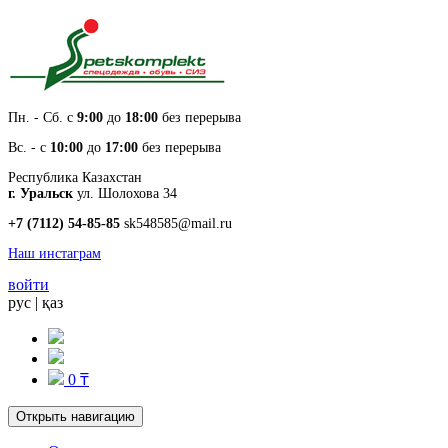
Пн. - Cб. с
9:00
до
18:00
без перерыва
Вс. - с
10:00
до
17:00
без перерыва
Республика Казахстан
г. Уральск
ул. Шолохова 34
+7 (7112) 54-85-85
sk548585@mail.ru
Наш инстаграм
войти
рус
|
қаз
0 ₸
Открыть навигацию