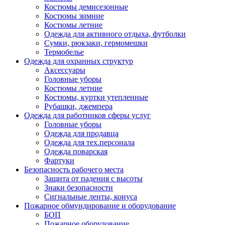
Костюмы демисезонные
Костюмы зимние
Костюмы летние
Одежда для активного отдыха, футболки
Сумки, рюкзаки, гермомешки
Термобелье
Одежда для охранных структур
Аксессуары
Головные уборы
Костюмы летние
Костюмы, куртки утепленные
Рубашки, джемпера
Одежда для работников сферы услуг
Головные уборы
Одежда для продавца
Одежда для тех.персонала
Одежда поварская
Фартуки
Безопасность рабочего места
Защита от падения с высоты
Знаки безопасности
Сигнальные ленты, конуса
Пожарное обмундирование и оборудование
БОП
Пожарное оборудование