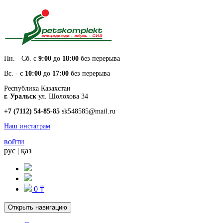
Пн. - Cб. с
9:00
до
18:00
без перерыва
Вс. - с
10:00
до
17:00
без перерыва
Республика Казахстан
г. Уральск
ул. Шолохова 34
+7 (7112) 54-85-85
sk548585@mail.ru
Наш инстаграм
войти
рус
|
қаз
0 ₸
Открыть навигацию