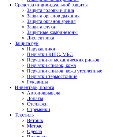
Средства индивидуальной защиты
Защита головы и лица
Защита органов дыхания
Защита органов зрения
Защита слуха
Защитные комбинезоны
Диэлектрика
Защита рук
Нарукавники
Перчатки КЩС, МБС
Перчатки от механических рисков
Перчатки спилок, кожа
Перчатки спилок, кожа утепленные
Перчатки термостойкие
Рукавицы
Инвентарь, полога
Автопокрывала
Лопаты
Стеллажи
Стремянки
Текстиль
Ветошь
Матрас
Одеяла
Подушки