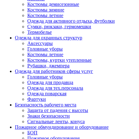
Костюмы демисезонные
Костюмы зимние
Костюмы летние
Одежда для активного отдыха, футболки
Сумки, рюкзаки, гермомешки
Термобелье
Одежда для охранных структур
Аксессуары
Головные уборы
Костюмы летние
Костюмы, куртки утепленные
Рубашки, джемпера
Одежда для работников сферы услуг
Головные уборы
Одежда для продавца
Одежда для тех.персонала
Одежда поварская
Фартуки
Безопасность рабочего места
Защита от падения с высоты
Знаки безопасности
Сигнальные ленты, конуса
Пожарное обмундирование и оборудование
БОП
Пожарное оборудование