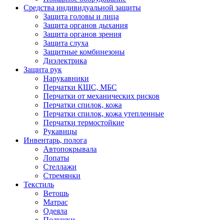
Средства индивидуальной защиты
Защита головы и лица
Защита органов дыхания
Защита органов зрения
Защита слуха
Защитные комбинезоны
Диэлектрика
Защита рук
Нарукавники
Перчатки КЩС, МБС
Перчатки от механических рисков
Перчатки спилок, кожа
Перчатки спилок, кожа утепленные
Перчатки термостойкие
Рукавицы
Инвентарь, полога
Автопокрывала
Лопаты
Стеллажи
Стремянки
Текстиль
Ветошь
Матрас
Одеяла
Подушки