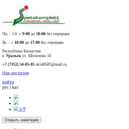
Пн. - Cб. с
9:00
до
18:00
без перерыва
Вс. - с
10:00
до
17:00
без перерыва
Республика Казахстан
г. Уральск
ул. Шолохова 34
+7 (7112) 54-85-85
sk548585@mail.ru
Наш инстаграм
войти
рус
|
қаз
0 ₸
Открыть навигацию