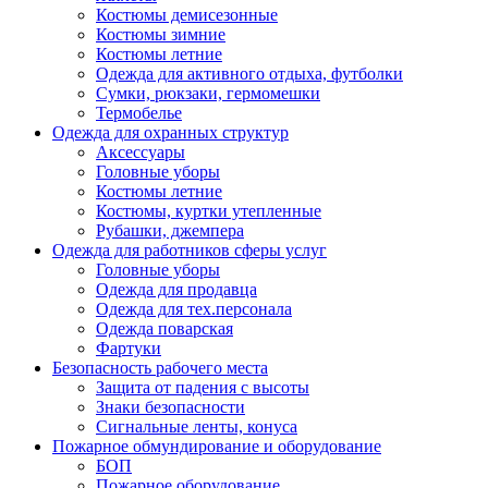
Костюмы демисезонные
Костюмы зимние
Костюмы летние
Одежда для активного отдыха, футболки
Сумки, рюкзаки, гермомешки
Термобелье
Одежда для охранных структур
Аксессуары
Головные уборы
Костюмы летние
Костюмы, куртки утепленные
Рубашки, джемпера
Одежда для работников сферы услуг
Головные уборы
Одежда для продавца
Одежда для тех.персонала
Одежда поварская
Фартуки
Безопасность рабочего места
Защита от падения с высоты
Знаки безопасности
Сигнальные ленты, конуса
Пожарное обмундирование и оборудование
БОП
Пожарное оборудование