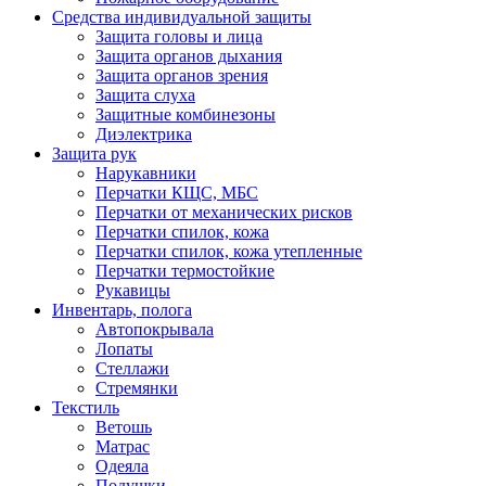
Средства индивидуальной защиты
Защита головы и лица
Защита органов дыхания
Защита органов зрения
Защита слуха
Защитные комбинезоны
Диэлектрика
Защита рук
Нарукавники
Перчатки КЩС, МБС
Перчатки от механических рисков
Перчатки спилок, кожа
Перчатки спилок, кожа утепленные
Перчатки термостойкие
Рукавицы
Инвентарь, полога
Автопокрывала
Лопаты
Стеллажи
Стремянки
Текстиль
Ветошь
Матрас
Одеяла
Подушки