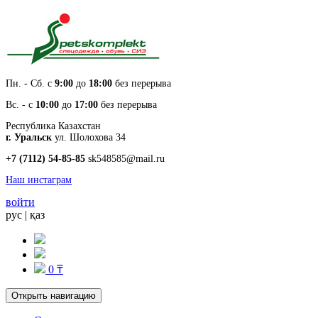
Пн. - Cб. с
9:00
до
18:00
без перерыва
Вс. - с
10:00
до
17:00
без перерыва
Республика Казахстан
г. Уральск
ул. Шолохова 34
+7 (7112) 54-85-85
sk548585@mail.ru
Наш инстаграм
войти
рус
|
қаз
0 ₸
Открыть навигацию