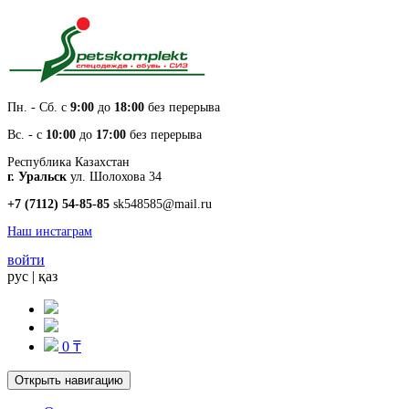
Пн. - Cб. с
9:00
до
18:00
без перерыва
Вс. - с
10:00
до
17:00
без перерыва
Республика Казахстан
г. Уральск
ул. Шолохова 34
+7 (7112) 54-85-85
sk548585@mail.ru
Наш инстаграм
войти
рус
|
қаз
0 ₸
Открыть навигацию