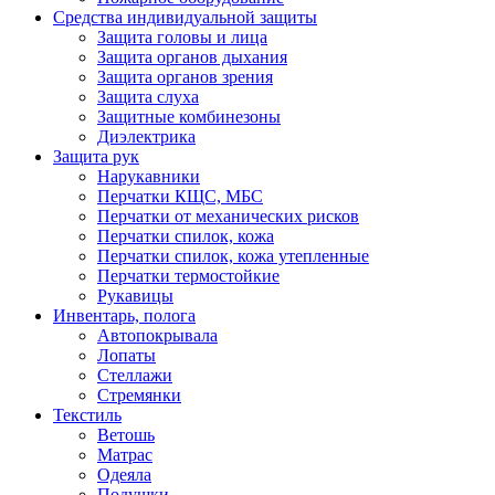
Средства индивидуальной защиты
Защита головы и лица
Защита органов дыхания
Защита органов зрения
Защита слуха
Защитные комбинезоны
Диэлектрика
Защита рук
Нарукавники
Перчатки КЩС, МБС
Перчатки от механических рисков
Перчатки спилок, кожа
Перчатки спилок, кожа утепленные
Перчатки термостойкие
Рукавицы
Инвентарь, полога
Автопокрывала
Лопаты
Стеллажи
Стремянки
Текстиль
Ветошь
Матрас
Одеяла
Подушки