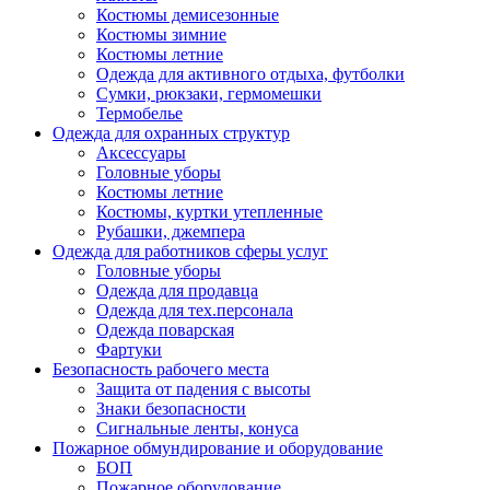
Костюмы демисезонные
Костюмы зимние
Костюмы летние
Одежда для активного отдыха, футболки
Сумки, рюкзаки, гермомешки
Термобелье
Одежда для охранных структур
Аксессуары
Головные уборы
Костюмы летние
Костюмы, куртки утепленные
Рубашки, джемпера
Одежда для работников сферы услуг
Головные уборы
Одежда для продавца
Одежда для тех.персонала
Одежда поварская
Фартуки
Безопасность рабочего места
Защита от падения с высоты
Знаки безопасности
Сигнальные ленты, конуса
Пожарное обмундирование и оборудование
БОП
Пожарное оборудование