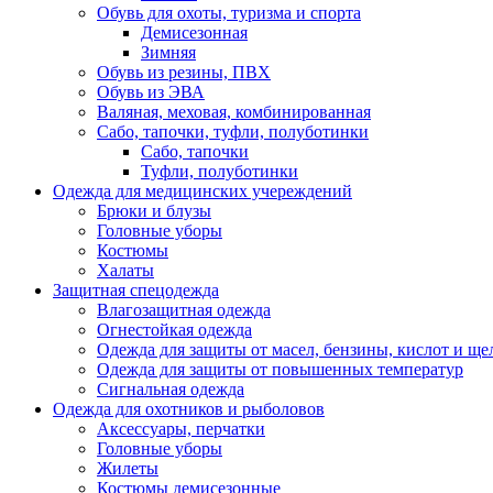
Обувь для охоты, туризма и спорта
Демисезонная
Зимняя
Обувь из резины, ПВХ
Обувь из ЭВА
Валяная, меховая, комбинированная
Сабо, тапочки, туфли, полуботинки
Сабо, тапочки
Туфли, полуботинки
Одежда для медицинских учереждений
Брюки и блузы
Головные уборы
Костюмы
Халаты
Защитная спецодежда
Влагозащитная одежда
Огнестойкая одежда
Одежда для защиты от масел, бензины, кислот и ще
Одежда для защиты от повышенных температур
Сигнальная одежда
Одежда для охотников и рыболовов
Аксессуары, перчатки
Головные уборы
Жилеты
Костюмы демисезонные