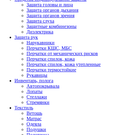
Защита головы и лица
Защита органов дыхания
Защита органов зрения
Защита слуха
Защитные комбинезоны
Диэлектрика
Защита рук
Нарукавники
Перчатки КЩС, МБС
Перчатки от механических рисков
Перчатки спилок, кожа
Перчатки спилок, кожа утепленные
Перчатки термостойкие
Рукавицы
Инвентарь, полога
Автопокрывала
Лопаты
Стеллажи
Стремянки
Текстиль
Ветошь
Матрас
Одеяла
Подушки
Полотенца