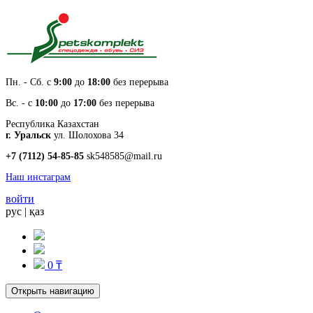
Пн. - Cб. с
9:00
до
18:00
без перерыва
Вс. - с
10:00
до
17:00
без перерыва
Республика Казахстан
г. Уральск
ул. Шолохова 34
+7 (7112) 54-85-85
sk548585@mail.ru
Наш инстаграм
войти
рус
|
қаз
0 ₸
Открыть навигацию