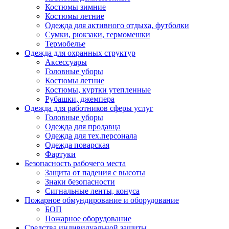
Костюмы зимние
Костюмы летние
Одежда для активного отдыха, футболки
Сумки, рюкзаки, гермомешки
Термобелье
Одежда для охранных структур
Аксессуары
Головные уборы
Костюмы летние
Костюмы, куртки утепленные
Рубашки, джемпера
Одежда для работников сферы услуг
Головные уборы
Одежда для продавца
Одежда для тех.персонала
Одежда поварская
Фартуки
Безопасность рабочего места
Защита от падения с высоты
Знаки безопасности
Сигнальные ленты, конуса
Пожарное обмундирование и оборудование
БОП
Пожарное оборудование
Средства индивидуальной защиты