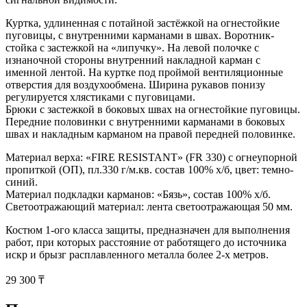
Куртка, удлиненная с потайной застёжкой на огнестойкие
пуговицы, с внутренними карманами в швах. Воротник-
стойка с застежкой на «липучку». На левой полочке с
изнаночной стороны внутренний накладной карман с
именной лентой. На куртке под проймой вентиляционные
отверстия для воздухообмена. Ширина рукавов понизу
регулируется хлястиками с пуговицами.
Брюки с застежкой в боковых швах на огнестойкие пуговицы.
Передние половинки с внутренними карманами в боковых
швах и накладным карманом на правой передней половинке.
Материал верха: «FIRE RESISTANT» (FR 330) с огнеупорной
пропиткой (ОП), пл.330 г/м.кв. состав 100% х/б, цвет: темно-
синий.
Материал подкладки карманов: «Бязь», состав 100% х/б.
Светоотражающий материал: лента светоотражающая 50 мм.
Костюм 1-ого класса защиты, предназначен для выполнения
работ, при которых расстояние от работящего до источника
искр и брызг расплавленного металла более 2-х метров.
29 300 ₸