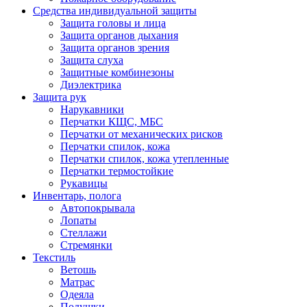
Средства индивидуальной защиты
Защита головы и лица
Защита органов дыхания
Защита органов зрения
Защита слуха
Защитные комбинезоны
Диэлектрика
Защита рук
Нарукавники
Перчатки КЩС, МБС
Перчатки от механических рисков
Перчатки спилок, кожа
Перчатки спилок, кожа утепленные
Перчатки термостойкие
Рукавицы
Инвентарь, полога
Автопокрывала
Лопаты
Стеллажи
Стремянки
Текстиль
Ветошь
Матрас
Одеяла
Подушки