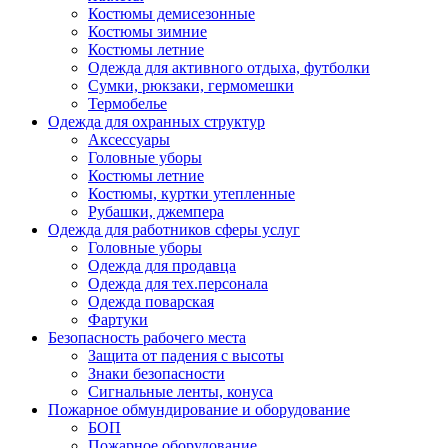
Костюмы демисезонные
Костюмы зимние
Костюмы летние
Одежда для активного отдыха, футболки
Сумки, рюкзаки, гермомешки
Термобелье
Одежда для охранных структур
Аксессуары
Головные уборы
Костюмы летние
Костюмы, куртки утепленные
Рубашки, джемпера
Одежда для работников сферы услуг
Головные уборы
Одежда для продавца
Одежда для тех.персонала
Одежда поварская
Фартуки
Безопасность рабочего места
Защита от падения с высоты
Знаки безопасности
Сигнальные ленты, конуса
Пожарное обмундирование и оборудование
БОП
Пожарное оборудование