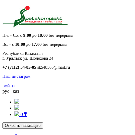
Пн. - Cб. с
9:00
до
18:00
без перерыва
Вс. - с
10:00
до
17:00
без перерыва
Республика Казахстан
г. Уральск
ул. Шолохова 34
+7 (7112) 54-85-85
sk548585@mail.ru
Наш инстаграм
войти
рус
|
қаз
0 ₸
Открыть навигацию