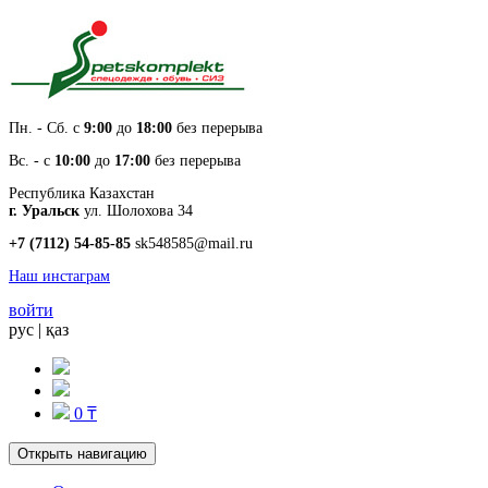
Пн. - Cб. с
9:00
до
18:00
без перерыва
Вс. - с
10:00
до
17:00
без перерыва
Республика Казахстан
г. Уральск
ул. Шолохова 34
+7 (7112) 54-85-85
sk548585@mail.ru
Наш инстаграм
войти
рус
|
қаз
0 ₸
Открыть навигацию