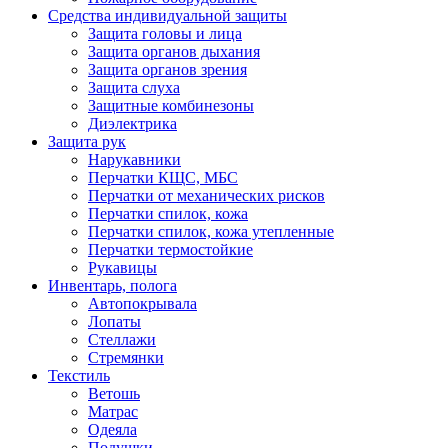
Средства индивидуальной защиты
Защита головы и лица
Защита органов дыхания
Защита органов зрения
Защита слуха
Защитные комбинезоны
Диэлектрика
Защита рук
Нарукавники
Перчатки КЩС, МБС
Перчатки от механических рисков
Перчатки спилок, кожа
Перчатки спилок, кожа утепленные
Перчатки термостойкие
Рукавицы
Инвентарь, полога
Автопокрывала
Лопаты
Стеллажи
Стремянки
Текстиль
Ветошь
Матрас
Одеяла
Подушки