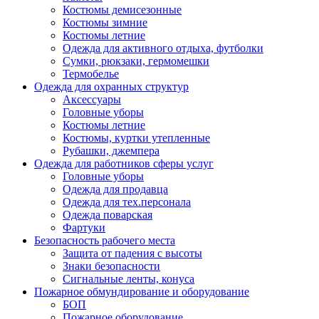
Костюмы демисезонные
Костюмы зимние
Костюмы летние
Одежда для активного отдыха, футболки
Сумки, рюкзаки, гермомешки
Термобелье
Одежда для охранных структур
Аксессуары
Головные уборы
Костюмы летние
Костюмы, куртки утепленные
Рубашки, джемпера
Одежда для работников сферы услуг
Головные уборы
Одежда для продавца
Одежда для тех.персонала
Одежда поварская
Фартуки
Безопасность рабочего места
Защита от падения с высоты
Знаки безопасности
Сигнальные ленты, конуса
Пожарное обмундирование и оборудование
БОП
Пожарное оборудование