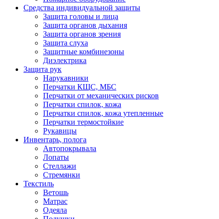
Средства индивидуальной защиты
Защита головы и лица
Защита органов дыхания
Защита органов зрения
Защита слуха
Защитные комбинезоны
Диэлектрика
Защита рук
Нарукавники
Перчатки КЩС, МБС
Перчатки от механических рисков
Перчатки спилок, кожа
Перчатки спилок, кожа утепленные
Перчатки термостойкие
Рукавицы
Инвентарь, полога
Автопокрывала
Лопаты
Стеллажи
Стремянки
Текстиль
Ветошь
Матрас
Одеяла
Подушки