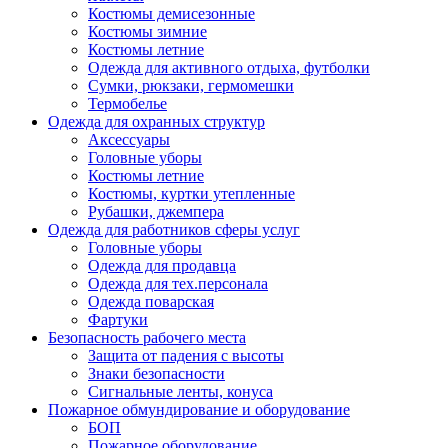
Костюмы демисезонные
Костюмы зимние
Костюмы летние
Одежда для активного отдыха, футболки
Сумки, рюкзаки, гермомешки
Термобелье
Одежда для охранных структур
Аксессуары
Головные уборы
Костюмы летние
Костюмы, куртки утепленные
Рубашки, джемпера
Одежда для работников сферы услуг
Головные уборы
Одежда для продавца
Одежда для тех.персонала
Одежда поварская
Фартуки
Безопасность рабочего места
Защита от падения с высоты
Знаки безопасности
Сигнальные ленты, конуса
Пожарное обмундирование и оборудование
БОП
Пожарное оборудование