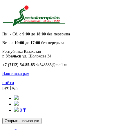
Пн. - Cб. с
9:00
до
18:00
без перерыва
Вс. - с
10:00
до
17:00
без перерыва
Республика Казахстан
г. Уральск
ул. Шолохова 34
+7 (7112) 54-85-85
sk548585@mail.ru
Наш инстаграм
войти
рус
|
қаз
0 ₸
Открыть навигацию