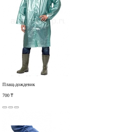
Плащ-дождевик
700 ₸