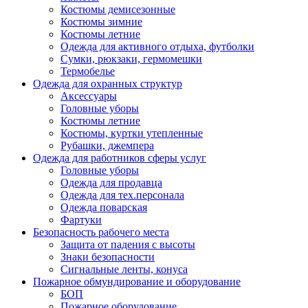
Костюмы демисезонные
Костюмы зимние
Костюмы летние
Одежда для активного отдыха, футболки
Сумки, рюкзаки, гермомешки
Термобелье
Одежда для охранных структур
Аксессуары
Головные уборы
Костюмы летние
Костюмы, куртки утепленные
Рубашки, джемпера
Одежда для работников сферы услуг
Головные уборы
Одежда для продавца
Одежда для тех.персонала
Одежда поварская
Фартуки
Безопасность рабочего места
Защита от падения с высоты
Знаки безопасности
Сигнальные ленты, конуса
Пожарное обмундирование и оборудование
БОП
Пожарное оборудование