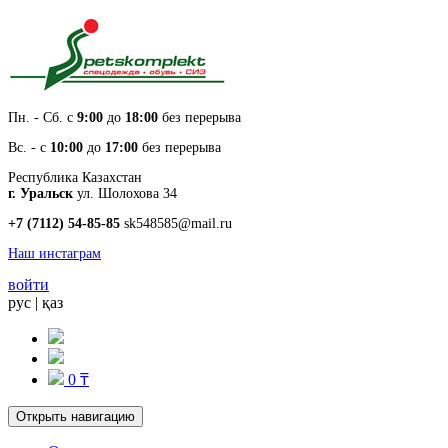
Пн. - Cб. с
9:00
до
18:00
без перерыва
Вс. - с
10:00
до
17:00
без перерыва
Республика Казахстан
г. Уральск
ул. Шолохова 34
+7 (7112) 54-85-85
sk548585@mail.ru
Наш инстаграм
войти
рус
|
қаз
0 ₸
Открыть навигацию