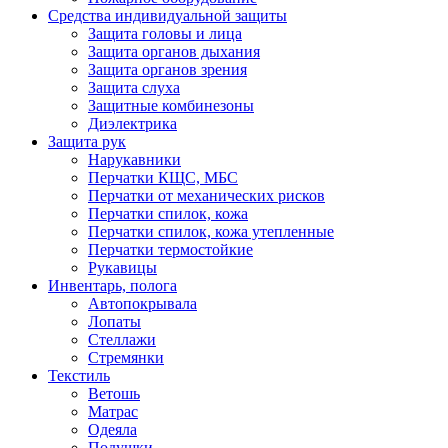
Средства индивидуальной защиты
Защита головы и лица
Защита органов дыхания
Защита органов зрения
Защита слуха
Защитные комбинезоны
Диэлектрика
Защита рук
Нарукавники
Перчатки КЩС, МБС
Перчатки от механических рисков
Перчатки спилок, кожа
Перчатки спилок, кожа утепленные
Перчатки термостойкие
Рукавицы
Инвентарь, полога
Автопокрывала
Лопаты
Стеллажи
Стремянки
Текстиль
Ветошь
Матрас
Одеяла
Подушки