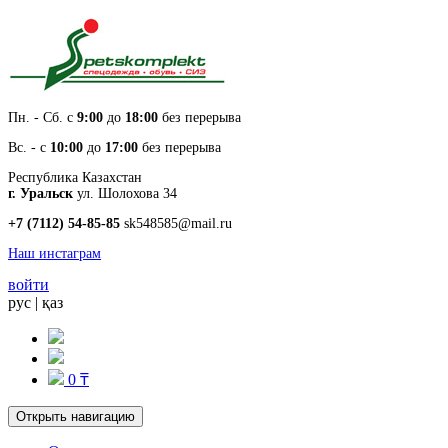
Пн. - Cб. с
9:00
до
18:00
без перерыва
Вс. - с
10:00
до
17:00
без перерыва
Республика Казахстан
г. Уральск
ул. Шолохова 34
+7 (7112) 54-85-85
sk548585@mail.ru
Наш инстаграм
войти
рус
|
қаз
0 ₸
Открыть навигацию