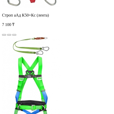
Строп аАд К50+Кс (лента)
7 100 ₸