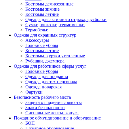
Костюмы демисезонные
Костюмы зимние
Костюмы летние
Одежда для активного отдыха, футболки
Сумки, рюкзаки, гермомешки
Термобелье
Одежда для охранных структур
Аксессуары
Головные уборы
Костюмы летние
Костюмы, куртки утепленные
Рубашки, джемпера
Одежда для работников сферы услуг
Головные уборы
Одежда для продавца
Одежда для тех.персонала
Одежда поварская
Фартуки
Безопасность рабочего места
Защита от падения с высоты
Знаки безопасности
Сигнальные ленты, конуса
Пожарное обмундирование и оборудование
БОП
Пожарное оборудование