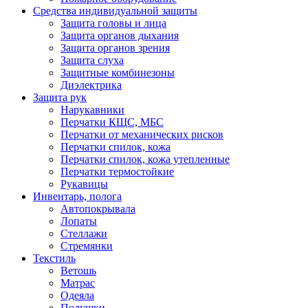
Средства индивидуальной защиты
Защита головы и лица
Защита органов дыхания
Защита органов зрения
Защита слуха
Защитные комбинезоны
Диэлектрика
Защита рук
Нарукавники
Перчатки КЩС, МБС
Перчатки от механических рисков
Перчатки спилок, кожа
Перчатки спилок, кожа утепленные
Перчатки термостойкие
Рукавицы
Инвентарь, полога
Автопокрывала
Лопаты
Стеллажи
Стремянки
Текстиль
Ветошь
Матрас
Одеяла
Подушки