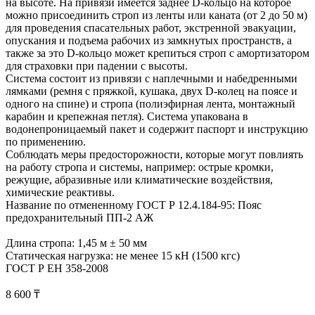
на высоте. На привязи имеется заднее D-кольцо на которое
можно присоединить строп из ленты или каната (от 2 до 50 м)
для проведения спасательных работ, экстренной эвакуации,
опускания и подъема рабочих из замкнутых пространств, а
также за это D-кольцо может крепиться строп с амортизатором
для страховки при падении с высоты.
Система состоит из привязи с наплечными и набедренными
лямками (ремня с пряжкой, кушака, двух D-колец на поясе и
одного на спине) и стропа (полиэфирная лента, монтажный
карабин и крепежная петля). Система упакована в
водонепроницаемый пакет и содержит паспорт и инструкцию
по применению.
Соблюдать меры предосторожности, которые могут повлиять
на работу стропа и системы, например: острые кромки,
режущие, абразивные или климатические воздействия,
химические реактивы.
Название по отмененному ГОСТ Р 12.4.184-95: Пояс
предохранительный ПП-2 АЖ
Длина стропа: 1,45 м ± 50 мм
Статическая нагрузка: не менее 15 кН (1500 кгс)
ГОСТ Р ЕН 358-2008
8 600 ₸