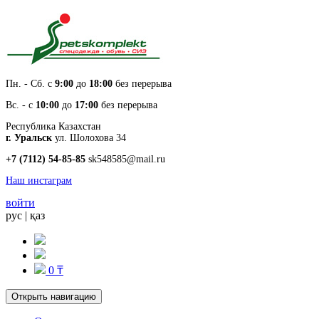
Пн. - Cб. с
9:00
до
18:00
без перерыва
Вс. - с
10:00
до
17:00
без перерыва
Республика Казахстан
г. Уральск
ул. Шолохова 34
+7 (7112) 54-85-85
sk548585@mail.ru
Наш инстаграм
войти
рус
|
қаз
0 ₸
Открыть навигацию