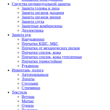
Средства индивидуальной защиты
Защита головы и лица
Защита органов дыхания
Защита органов зрения
Защита слуха
Защитные комбинезоны
Диэлектрика
Защита рук
Нарукавники
Перчатки КЩС, МБС
Перчатки от механических рисков
Перчатки спилок, кожа
Перчатки спилок, кожа утепленные
Перчатки термостойкие
Рукавицы
Инвентарь, полога
Автопокрывала
Лопаты
Стеллажи
Стремянки
Текстиль
Ветошь
Матрас
Одеяла
Подушки