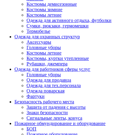
Костюмы демисезонные
Костюмы зимние
Костюмы летние
Одежда для активного отдыха, футболки
Сумки, рюкзаки, гермомешки
Термобелье
Одежда для охранных структур
Аксессуары
Головные уборы
Костюмы летние
Костюмы, куртки утепленные
Рубашки, джемпера
Одежда для работников сферы услуг
Головные уборы
Одежда для продавца
Одежда для тех.персонала
Одежда поварская
Фартуки
Безопасность рабочего места
Защита от падения с высоты
Знаки безопасности
Сигнальные ленты, конуса
Пожарное обмундирование и оборудование
БОП
Пожарное оборудование