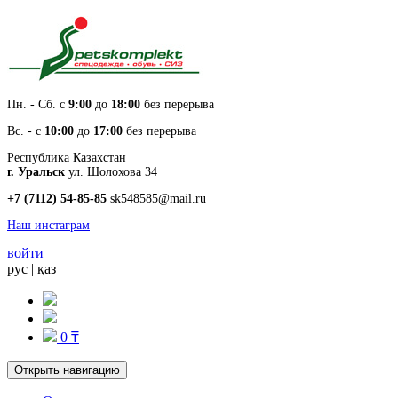
Пн. - Cб. с
9:00
до
18:00
без перерыва
Вс. - с
10:00
до
17:00
без перерыва
Республика Казахстан
г. Уральск
ул. Шолохова 34
+7 (7112) 54-85-85
sk548585@mail.ru
Наш инстаграм
войти
рус
|
қаз
0 ₸
Открыть навигацию