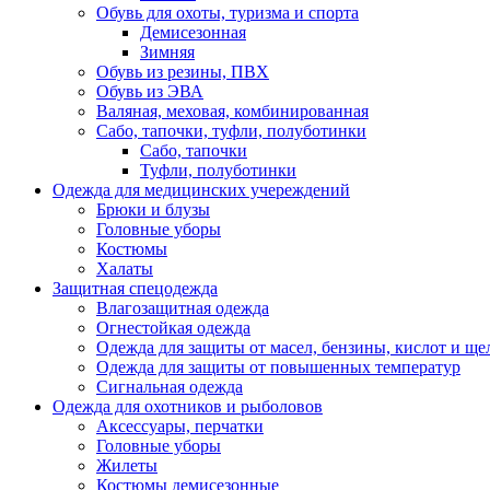
Обувь для охоты, туризма и спорта
Демисезонная
Зимняя
Обувь из резины, ПВХ
Обувь из ЭВА
Валяная, меховая, комбинированная
Сабо, тапочки, туфли, полуботинки
Сабо, тапочки
Туфли, полуботинки
Одежда для медицинских учереждений
Брюки и блузы
Головные уборы
Костюмы
Халаты
Защитная спецодежда
Влагозащитная одежда
Огнестойкая одежда
Одежда для защиты от масел, бензины, кислот и ще
Одежда для защиты от повышенных температур
Сигнальная одежда
Одежда для охотников и рыболовов
Аксессуары, перчатки
Головные уборы
Жилеты
Костюмы демисезонные