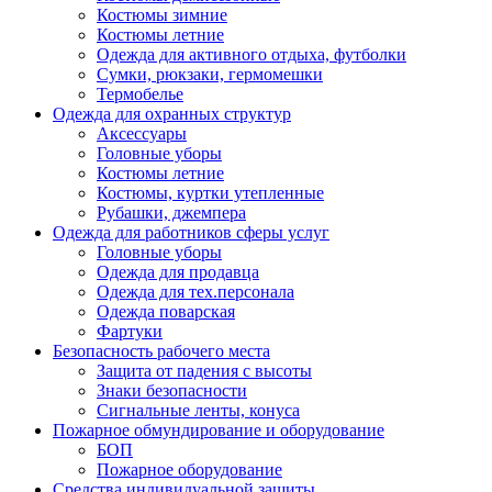
Костюмы зимние
Костюмы летние
Одежда для активного отдыха, футболки
Сумки, рюкзаки, гермомешки
Термобелье
Одежда для охранных структур
Аксессуары
Головные уборы
Костюмы летние
Костюмы, куртки утепленные
Рубашки, джемпера
Одежда для работников сферы услуг
Головные уборы
Одежда для продавца
Одежда для тех.персонала
Одежда поварская
Фартуки
Безопасность рабочего места
Защита от падения с высоты
Знаки безопасности
Сигнальные ленты, конуса
Пожарное обмундирование и оборудование
БОП
Пожарное оборудование
Средства индивидуальной защиты