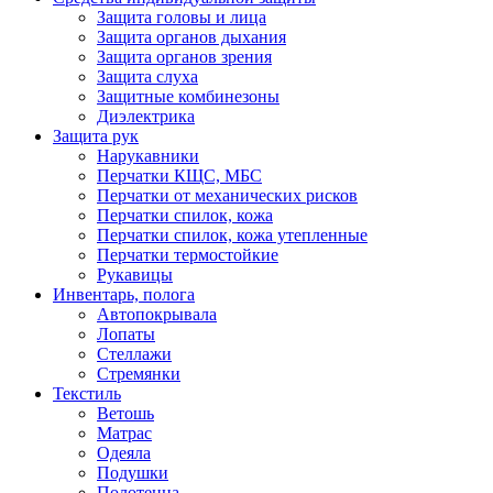
Защита головы и лица
Защита органов дыхания
Защита органов зрения
Защита слуха
Защитные комбинезоны
Диэлектрика
Защита рук
Нарукавники
Перчатки КЩС, МБС
Перчатки от механических рисков
Перчатки спилок, кожа
Перчатки спилок, кожа утепленные
Перчатки термостойкие
Рукавицы
Инвентарь, полога
Автопокрывала
Лопаты
Стеллажи
Стремянки
Текстиль
Ветошь
Матрас
Одеяла
Подушки
Полотенца