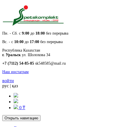
Пн. - Cб. с
9:00
до
18:00
без перерыва
Вс. - с
10:00
до
17:00
без перерыва
Республика Казахстан
г. Уральск
ул. Шолохова 34
+7 (7112) 54-85-85
sk548585@mail.ru
Наш инстаграм
войти
рус
|
қаз
0 ₸
Открыть навигацию