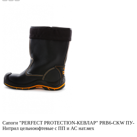
Сапоги "PERFECT PROTECTION-КЕВЛАР" PRB6-CKW ПУ-
Нитрил цельноюфтевые с ПП и АС нат.мех