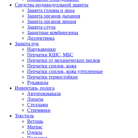
Средства индивидуальной защиты
Защита головы и лица
Защита органов дыхания
Защита органов зрения
Защита слуха
Защитные комбинезоны
Диэлектрика
Защита рук
Нарукавники
Перчатки КЩС, МБС
Перчатки от механических рисков
Перчатки спилок, кожа
Перчатки спилок, кожа утепленные
Перчатки термостойкие
Рукавицы
Инвентарь, полога
Автопокрывала
Лопаты
Стеллажи
Стремянки
Текстиль
Ветошь
Матрас
Одеяла
Подушки