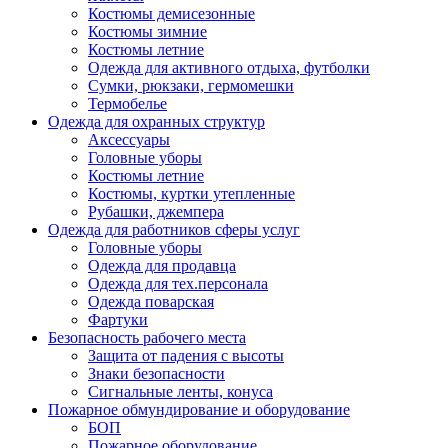
Костюмы демисезонные
Костюмы зимние
Костюмы летние
Одежда для активного отдыха, футболки
Сумки, рюкзаки, гермомешки
Термобелье
Одежда для охранных структур
Аксессуары
Головные уборы
Костюмы летние
Костюмы, куртки утепленные
Рубашки, джемпера
Одежда для работников сферы услуг
Головные уборы
Одежда для продавца
Одежда для тех.персонала
Одежда поварская
Фартуки
Безопасность рабочего места
Защита от падения с высоты
Знаки безопасности
Сигнальные ленты, конуса
Пожарное обмундирование и оборудование
БОП
Пожарное оборудование