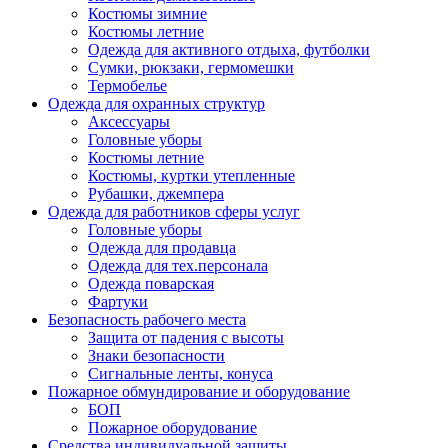
Костюмы зимние
Костюмы летние
Одежда для активного отдыха, футболки
Сумки, рюкзаки, гермомешки
Термобелье
Одежда для охранных структур
Аксессуары
Головные уборы
Костюмы летние
Костюмы, куртки утепленные
Рубашки, джемпера
Одежда для работников сферы услуг
Головные уборы
Одежда для продавца
Одежда для тех.персонала
Одежда поварская
Фартуки
Безопасность рабочего места
Защита от падения с высоты
Знаки безопасности
Сигнальные ленты, конуса
Пожарное обмундирование и оборудование
БОП
Пожарное оборудование
Средства индивидуальной защиты