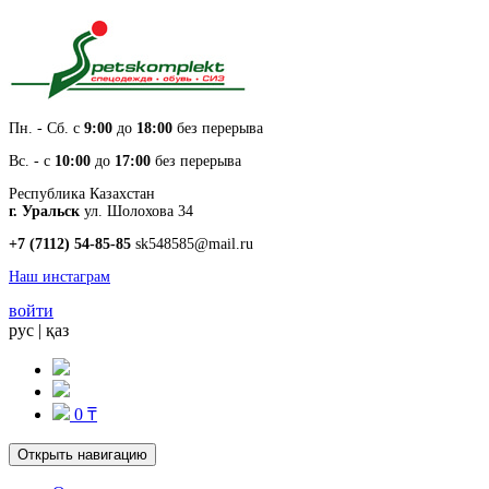
Пн. - Cб. с
9:00
до
18:00
без перерыва
Вс. - с
10:00
до
17:00
без перерыва
Республика Казахстан
г. Уральск
ул. Шолохова 34
+7 (7112) 54-85-85
sk548585@mail.ru
Наш инстаграм
войти
рус
|
қаз
0 ₸
Открыть навигацию