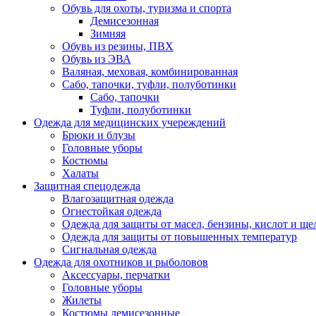
Обувь для охоты, туризма и спорта
Демисезонная
Зимняя
Обувь из резины, ПВХ
Обувь из ЭВА
Валяная, меховая, комбинированная
Сабо, тапочки, туфли, полуботинки
Сабо, тапочки
Туфли, полуботинки
Одежда для медицинских учереждений
Брюки и блузы
Головные уборы
Костюмы
Халаты
Защитная спецодежда
Влагозащитная одежда
Огнестойкая одежда
Одежда для защиты от масел, бензины, кислот и ще
Одежда для защиты от повышенных температур
Сигнальная одежда
Одежда для охотников и рыболовов
Аксессуары, перчатки
Головные уборы
Жилеты
Костюмы демисезонные