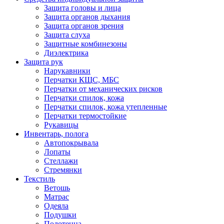
Защита головы и лица
Защита органов дыхания
Защита органов зрения
Защита слуха
Защитные комбинезоны
Диэлектрика
Защита рук
Нарукавники
Перчатки КЩС, МБС
Перчатки от механических рисков
Перчатки спилок, кожа
Перчатки спилок, кожа утепленные
Перчатки термостойкие
Рукавицы
Инвентарь, полога
Автопокрывала
Лопаты
Стеллажи
Стремянки
Текстиль
Ветошь
Матрас
Одеяла
Подушки
Полотенца